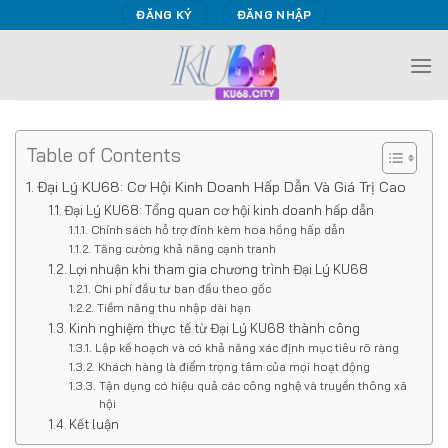
Bỏ
ĐĂNG KÝ
ĐĂNG NHẬP
qua
nội
dung
Table of Contents
Đại Lý KU68: Cơ Hội Kinh Doanh Hấp Dẫn Và Giá Trị Cao
Đại Lý KU68: Tổng quan cơ hội kinh doanh hấp dẫn
Chính sách hỗ trợ đính kèm hoa hồng hấp dẫn
Tăng cường khả năng cạnh tranh
Lợi nhuận khi tham gia chương trình Đại Lý KU68
Chi phí đầu tư ban đầu theo gốc
Tiềm năng thu nhập dài hạn
Kinh nghiệm thực tế từ Đại Lý KU68 thành công
Lập kế hoạch và có khả năng xác định mục tiêu rõ ràng
Khách hàng là điểm trọng tâm của mọi hoạt động
Tận dụng có hiệu quả các công nghệ và truyền thông xã
hội
Kết luận