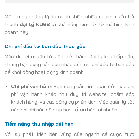
Một trong những lý do chính khiến nhiều người muốn trở
thành
đại lý KU68
là khả năng sinh lời từ mô hình kinh
doanh này.
Chi phí đầu tư ban đầu theo gốc
Mặc dù lợi nhuận từ việc trở thành đại lý khá hấp dẫn,
nhưng bạn cũng cần cân nhắc đến chi phí đầu tư ban đầu
để khởi động hoạt động kinh doanh.
Chi phí vận hành
Bạn cũng cần tính toán đến các chi
phí vận hành khác như duy trì website, chăm sóc
khách hàng, và các công cụ phân tích. Việc quản lý tốt
các chi phí này sẽ giúp bạn tối ưu hóa lợi nhuận.
Tiềm năng thu nhập dài hạn
Với sự phát triển bền vững của ngành cá cược trực