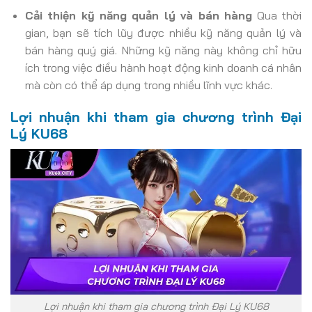
Cải thiện kỹ năng quản lý và bán hàng
Qua thời
gian, bạn sẽ tích lũy được nhiều kỹ năng quản lý và
bán hàng quý giá. Những kỹ năng này không chỉ hữu
ích trong việc điều hành hoạt động kinh doanh cá nhân
mà còn có thể áp dụng trong nhiều lĩnh vực khác.
Lợi nhuận khi tham gia chương trình Đại
Lý KU68
Lợi nhuận khi tham gia chương trình Đại Lý KU68