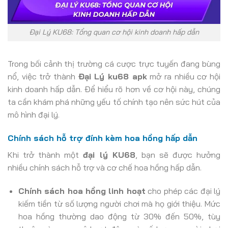
Đại Lý KU68: Tổng quan cơ hội kinh doanh hấp dẫn
Trong bối cảnh thị trường cá cược trực tuyến đang bùng
nổ, việc trở thành
Đại Lý
ku68 apk
mở ra nhiều cơ hội
kinh doanh hấp dẫn. Để hiểu rõ hơn về cơ hội này, chúng
ta cần khám phá những yếu tố chính tạo nên sức hút của
mô hình đại lý.
Chính sách hỗ trợ đính kèm hoa hồng hấp dẫn
Khi trở thành một
đại lý KU68
, bạn sẽ được hưởng
nhiều chính sách hỗ trợ và cơ chế hoa hồng hấp dẫn.
Chính sách hoa hồng linh hoạt
cho phép các đại lý
kiếm tiền từ số lượng người chơi mà họ giới thiệu. Mức
hoa hồng thường dao động từ 30% đến 50%, tùy