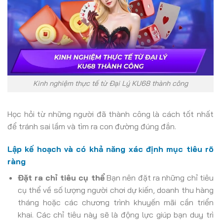
Kinh nghiệm thực tế từ Đại Lý KU68 thành công
Học hỏi từ những người đã thành công là cách tốt nhất
để tránh sai lầm và tìm ra con đường đúng đắn.
Lập kế hoạch và có khả năng xác định mục tiêu rõ
ràng
Đặt ra chỉ tiêu cụ thể
Bạn nên đặt ra những chỉ tiêu
cụ thể về số lượng người chơi dự kiến, doanh thu hàng
tháng hoặc các chương trình khuyến mãi cần triển
khai. Các chỉ tiêu này sẽ là động lực giúp bạn duy trì