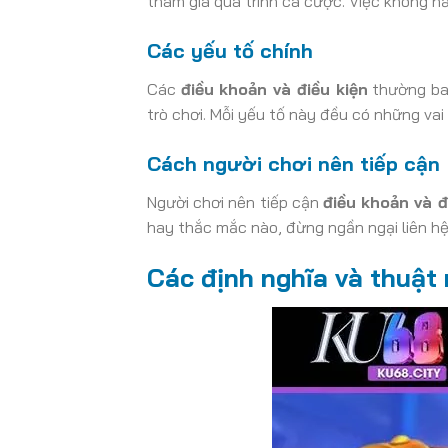
tham gia quá trình cá cược. Việc không n
Các yếu tố chính
Các
điều khoản và điều kiện
thường bao
trò chơi. Mỗi yếu tố này đều có những vai
Cách người chơi nên tiếp cận
Người chơi nên tiếp cận
điều khoản và đ
hay thắc mắc nào, đừng ngần ngại liên hệ
Các định nghĩa và thuật 