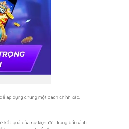
 để áp dụng chúng một cách chính xác.
 kết quả của sự kiện đó. Trong bối cảnh