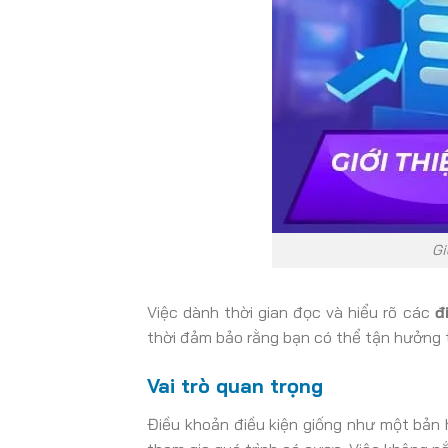
Gi
Việc dành thời gian đọc và hiểu rõ các
đ
thời đảm bảo rằng bạn có thể tận hưởng 
Vai trò quan trọng
Điều khoản điều kiện giống như một bản h