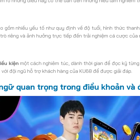
ắm rõ những điều này có thể dẫn đến những hiểu lầm nghiêm tr
 gồm nhiều yếu tố như quy định về độ tuổi, hình thức thanh
 trò riêng và ảnh hưởng trực tiếp đến trải nghiệm cá cược của 
iều kiện
một cách nghiêm túc, dành thời gian để đọc kỹ từng 
 với đội ngũ hỗ trợ khách hàng của KU68 để được giải đáp.
ngữ quan trọng trong điều khoản và 