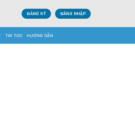
ĐĂNG KÝ
ĐĂNG NHẬP
Ý
TIN TỨC
HƯỚNG DẪN