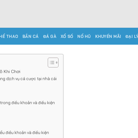
HỂ THAO
BẮN CÁ
ĐÁ GÀ
XỔ SỐ
NỔ HŨ
KHUYẾN MÃI
ĐẠI L
õ Khi Chơi
ụng dịch vụ cá cược tại nhà cái
trong điều khoản và điều kiện
ểu điều khoản và điều kiện