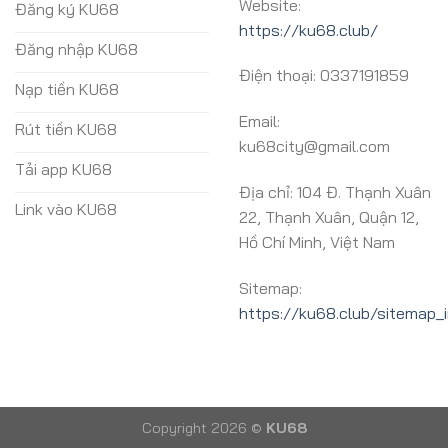
Website:
Đăng ký KU68
https://ku68.club/
Đăng nhập KU68
Điện thoại: 0337191859
Nạp tiền KU68
Email:
Rút tiền KU68
ku68city@gmail.com
Tải app KU68
Địa chỉ: 104 Đ. Thạnh Xuân
Link vào KU68
22, Thạnh Xuân, Quận 12,
Hồ Chí Minh, Việt Nam
Sitemap:
https://ku68.club/sitemap_
Copyright 2026 ©
KU68