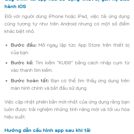
hành iOS
Đối với người dùng iPhone hoặc iPad, việc tải ứng dụng
cũng tương tự như trên Android nhưng có một số điểm
khác biệt nhỏ.
Bước đầu:
Mở ngay lập tức App Store trên thiết bị
của bạn.
Bước kế:
Tìm kiếm “KU68” bằng cách nhập cụm từ
vào thanh tìm kiếm.
Bước hoàn tất:
Bạn có thể tìm thấy ứng dụng trên
màn hình chính và bắt đầu sử dụng.
Việc cập nhật phiên bản mới nhất của ứng dụng rằng bạn
luôn được trải nghiệm những tính năng mới và tối ưu hóa
hiệu suất.
Hướng dẫn cấu hình app sau khi tải