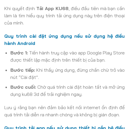
Khi quyết định
Tải App KU68
, điều đầu tiên mà bạn cần
làm là tìm hiểu quy trình tải ứng dụng này trên điện thoại
của mình.
Quy trình cài đặt ứng dụng nếu sử dụng hệ điều
hành Android
Bước 1:
Tiến hành truy cập vào app Google Play Store
được thiết lập mặc định trên thiết bị của bạn.
Bước tiếp:
Khi thấy ứng dụng, đừng chần chừ trỏ vào
nút “Cài đặt”.
Bước cuối:
Chờ quá trình cài đặt hoàn tất và mở ứng
dụng
ku68 3d
để trải nghiệm ngay.
Lưu ý rằng bạn nên đảm bảo kết nối internet ổn định để
quá trình tải diễn ra nhanh chóng và không bị gián đoạn.
Quy trình tải app nếu sử dụng thiết bị gắn hệ điều