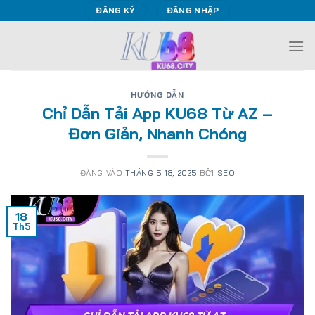
Bỏ
ĐĂNG KÝ
ĐĂNG NHẬP
qua
nội
dung
HƯỚNG DẪN
Chỉ Dẫn Tải App KU68 Từ AZ –
Đơn Giản, Nhanh Chóng
ĐĂNG VÀO
THÁNG 5 18, 2025
BỞI
SEO
18
Th5