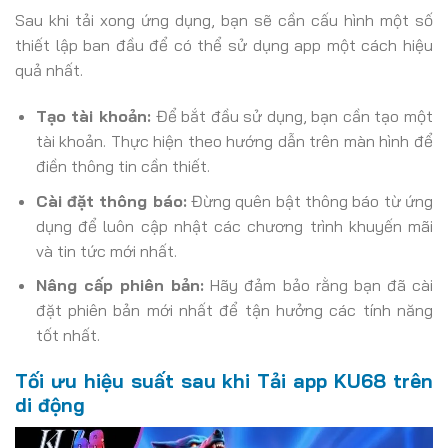
Sau khi tải xong ứng dụng, bạn sẽ cần cấu hình một số
thiết lập ban đầu để có thể sử dụng app một cách hiệu
quả nhất.
Tạo tài khoản:
Để bắt đầu sử dụng, bạn cần tạo một
tài khoản. Thực hiện theo hướng dẫn trên màn hình để
điền thông tin cần thiết.
Cài đặt thông báo:
Đừng quên bật thông báo từ ứng
dụng để luôn cập nhật các chương trình khuyến mãi
và tin tức mới nhất.
Nâng cấp phiên bản:
Hãy đảm bảo rằng bạn đã cài
đặt phiên bản mới nhất để tận hưởng các tính năng
tốt nhất.
Tối ưu hiệu suất sau khi Tải app KU68 trên
di động