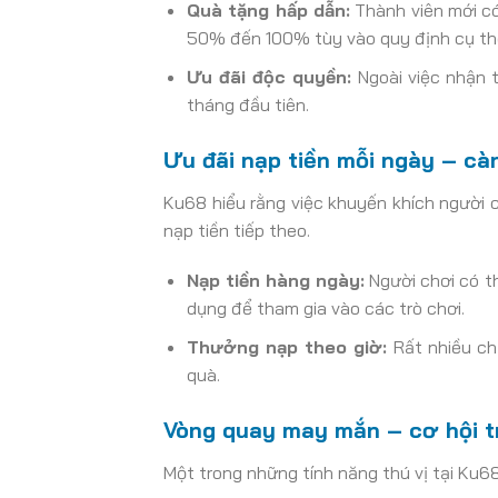
Quà tặng hấp dẫn:
Thành viên mới có
50% đến 100% tùy vào quy định cụ thể
Ưu đãi độc quyền:
Ngoài việc nhận t
tháng đầu tiên.
Ưu đãi nạp tiền mỗi ngày – c
Ku68 hiểu rằng việc khuyến khích người c
nạp tiền tiếp theo.
Nạp tiền hàng ngày:
Người chơi có th
dụng để tham gia vào các trò chơi.
Thưởng nạp theo giờ:
Rất nhiều ch
quà.
Vòng quay may mắn – cơ hội trú
Một trong những tính năng thú vị tại Ku6