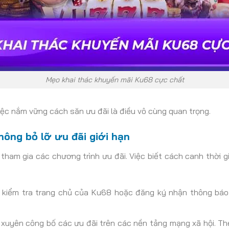
Mẹo khai thác khuyến mãi Ku68 cực chất
việc nắm vững cách săn ưu đãi là điều vô cùng quan trọng.
hông bỏ lỡ ưu đãi giới hạn
c tham gia các chương trình ưu đãi. Việc biết cách canh thời g
kiểm tra trang chủ của Ku68 hoặc đăng ký nhận thông báo
uyên công bố các ưu đãi trên các nền tảng mạng xã hội. The