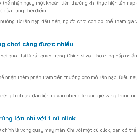
 thể nhận ngay một khoản tiền thưởng khi thực hiện lần nạp 
 của từng thời điểm.
hưởng từ lần nạp đầu tiên, người chơi còn có thể tham gia 
àng chơi càng được nhiều
hơi quay lại là rất quan trọng. Chính vì vậy, họ cung cấp nhiề
ể nhận thêm phần trăm tiền thưởng cho mỗi lần nạp. Điều này
ương trình ưu đãi diễn ra vào những khung giờ vàng trong n
ng lớn chỉ với 1 cú click
8 chính là vòng quay may mắn. Chỉ với một cú click, bạn có 