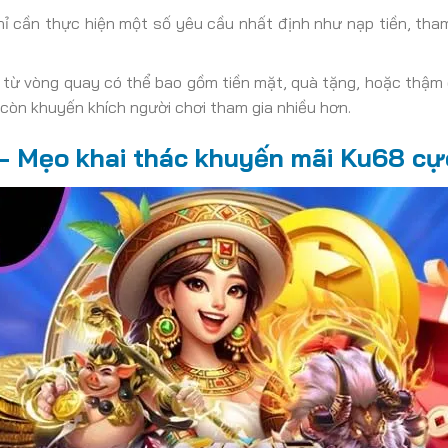
ỉ cần thực hiện một số yêu cầu nhất định như nạp tiền, tham
 từ vòng quay có thể bao gồm tiền mặt, quà tặng, hoặc thậm c
còn khuyến khích người chơi tham gia nhiều hơn.
– Mẹo khai thác khuyến mãi Ku68 cự