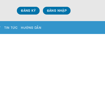
ĐĂNG KÝ
ĐĂNG NHẬP
Ý
TIN TỨC
HƯỚNG DẪN