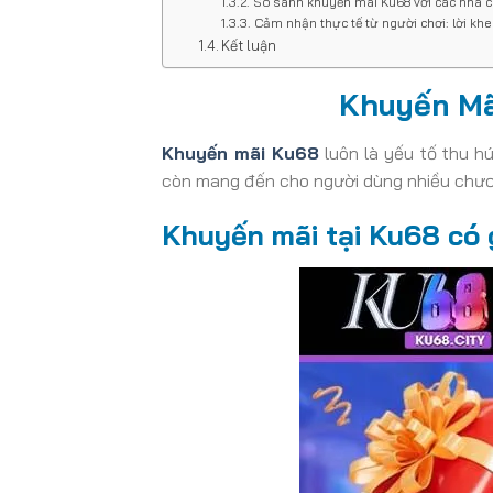
So sánh khuyến mãi Ku68 với các nhà cá
Cảm nhận thực tế từ người chơi: lời khen
Kết luận
Khuyến Mã
Khuyến mãi Ku68
luôn là yếu tố thu h
còn mang đến cho người dùng nhiều chươn
Khuyến mãi tại Ku68 có 