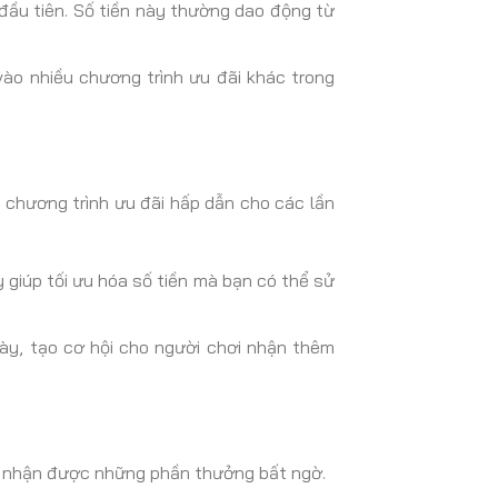
đầu tiên. Số tiền này thường dao động từ
vào nhiều chương trình ưu đãi khác trong
u chương trình ưu đãi hấp dẫn cho các lần
 giúp tối ưu hóa số tiền mà bạn có thể sử
gày, tạo cơ hội cho người chơi nhận thêm
thể nhận được những phần thưởng bất ngờ.