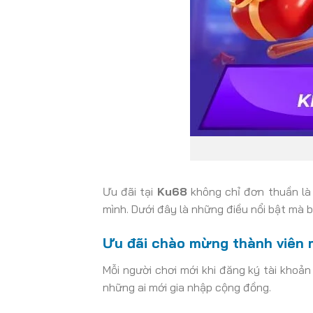
Ưu đãi tại
Ku68
không chỉ đơn thuần là 
mình. Dưới đây là những điều nổi bật mà 
Ưu đãi chào mừng thành viên m
Mỗi người chơi mới khi đăng ký tài kho
những ai mới gia nhập cộng đồng.