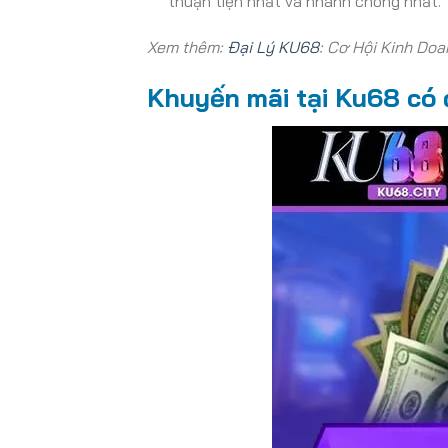
thuận tiện nhất và nhanh chóng nhất.
Xem thêm:
Đại Lý KU68
: Cơ Hội Kinh Doa
Khuyến mãi tại Ku68 có 