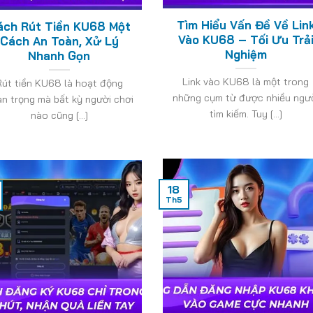
Tìm Hiểu Vấn Đề Về Lin
ách Rút Tiền KU68 Một
Vào KU68 – Tối Ưu Trả
Cách An Toàn, Xử Lý
Nghiệm
Nhanh Gọn
Link vào KU68 là một trong
Rút tiền KU68 là hoạt động
những cụm từ được nhiều ngư
n trọng mà bất kỳ người chơi
tìm kiếm. Tuy [...]
nào cũng [...]
18
Th5
Hướng Dẫn Đăng Nhập KU68
 Đăng Ký KU68 Chỉ Trong 1
Không Lỗi, Vào Game Cực Nh
, Nhận Quà Liền Tay