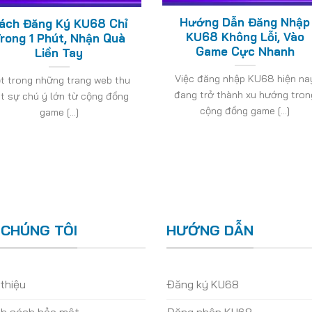
Hướng Dẫn Đăng Nhập
ách Đăng Ký KU68 Chỉ
KU68 Không Lỗi, Vào
rong 1 Phút, Nhận Quà
Game Cực Nhanh
Liền Tay
Việc đăng nhập KU68 hiện na
t trong những trang web thu
đang trở thành xu hướng tron
t sự chú ý lớn từ cộng đồng
cộng đồng game [...]
game [...]
 CHÚNG TÔI
HƯỚNG DẪN
 thiệu
Đăng ký KU68
nh sách bảo mật
Đăng nhập KU68