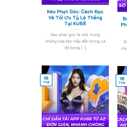
KU6
Kèo Phạt Góc: Cách Đọc
Và Tối Ưu Tỷ Lệ Thắng
B
Tại KU68
Ph
Kèo phạt góc là một trong
những loại kèo hấp dẫn trong cá
B
độ bóng [...]
câu
18
18
Th5
Th5
Chỉ Dẫn Tải App KU68 Từ AZ -
Cách
Đơn Giản, Nhanh Chóng
An T