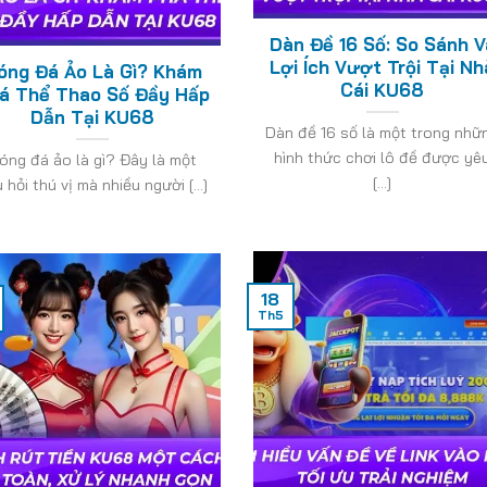
8
Dàn Đề 16 Số: So Sánh V
Lợi Ích Vượt Trội Tại Nh
óng Đá Ảo Là Gì? Khám
Cái KU68
á Thể Thao Số Đầy Hấp
Dẫn Tại KU68
Dàn đề 16 số là một trong nhữ
hình thức chơi lô đề được yê
óng đá ảo là gì? Đây là một
[...]
 hỏi thú vị mà nhiều người [...]
18
Th5
Tìm Hiểu Vấn Đề Về Link Vào
 Rút Tiền KU68 Một Cách
KU68 - Tối Ưu Trải Nghiệm
oàn, Xử Lý Nhanh Gọn