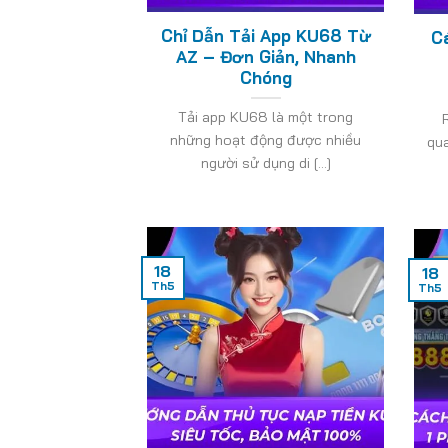
Chỉ Dẫn Tải App KU68 Từ
C
AZ – Đơn Giản, Nhanh
Chóng
Tải app KU68 là một trong
những hoạt động được nhiều
qua
người sử dụng di [...]
18
18
Th5
Th5
Hướng Dẫn Thủ Tục Nạp Tiền
Cách
KU68 Siêu Tốc, Bảo Mật 100%
Phút