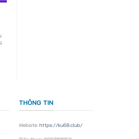
y
g
THÔNG TIN
Website:
https://ku68.club/